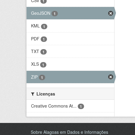
CSV
1
GeoJSON
1
KML
1
PDF
1
TXT
1
XLS
1
ZIP
1
Licenças
Creative Commons At...
1
Sobre Alagoas em Dados e Informações