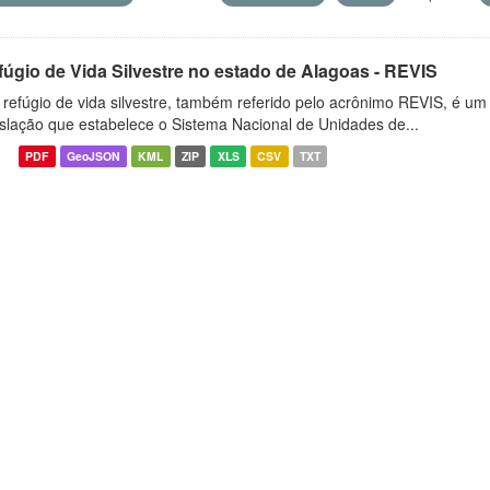
fúgio de Vida Silvestre no estado de Alagoas - REVIS
refúgio de vida silvestre, também referido pelo acrônimo REVIS, é um t
islação que estabelece o Sistema Nacional de Unidades de...
PDF
GeoJSON
KML
ZIP
XLS
CSV
TXT