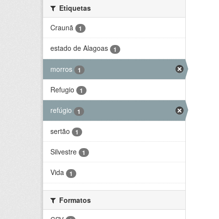
Etiquetas
Craunã
1
estado de Alagoas
1
morros
1
Refugio
1
refúgio
1
sertão
1
Silvestre
1
Vida
1
Formatos