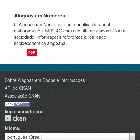
Alagoas em Números
O Alagoas em Números é uma publicação anual
elaborada pela SEPLAG com o intuito de disponibilizar à
sociedade, informações referentes à realidade
socioeconômica alagoana.
PDF
Sobre Alagoas em Dados e Informações
API do CKAN
Associação CKAN
Impulsionado por
Idioma
Idioma
português (Brasil)