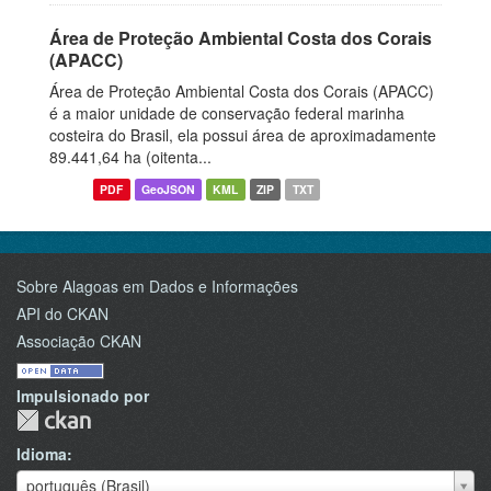
Área de Proteção Ambiental Costa dos Corais
(APACC)
Área de Proteção Ambiental Costa dos Corais (APACC)
é a maior unidade de conservação federal marinha
costeira do Brasil, ela possui área de aproximadamente
89.441,64 ha (oitenta...
PDF
GeoJSON
KML
ZIP
TXT
Sobre Alagoas em Dados e Informações
API do CKAN
Associação CKAN
Impulsionado por
Idioma
Idioma
português (Brasil)