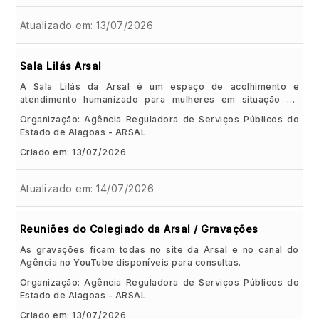
Atualizado em: 13/07/2026
Sala Lilás Arsal
A Sala Lilás da Arsal é um espaço de acolhimento e
atendimento humanizado para mulheres em situação de
violência ou vulnerabilidade. O objetivo é oferecer um
Organização: Agência Reguladora de Serviços Públicos do
ambiente seguro, com escuta qualificada, orientação e
Estado de Alagoas - ARSAL
encaminhamento para a rede de proteção, quando
necessário. O Boletim de Atendimentos da Sala Lilás da
Criado em: 13/07/2026
Arsal apresenta dados sobre os atendimentos realizados,
contribuindo para o acompanhamento das ações
Atualizado em: 14/07/2026
desenvolvidas e para o fortalecimento das políticas de
proteção e acolhimento às mulheres.
Reuniões do Colegiado da Arsal / Gravações
As gravações ficam todas no site da Arsal e no canal do
Agência no YouTube disponíveis para consultas.
Organização: Agência Reguladora de Serviços Públicos do
Estado de Alagoas - ARSAL
Criado em: 13/07/2026