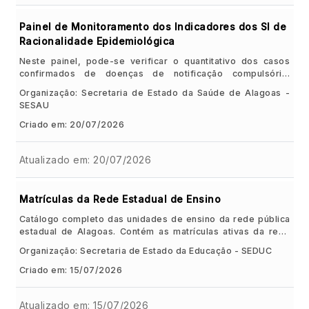
Painel de Monitoramento dos Indicadores dos SI de
Racionalidade Epidemiológica
Neste painel, pode-se verificar o quantitativo dos casos
confirmados de doenças de notificação compulsória,
nascimentos e óbitos por município e ano; Comparar os
Organização: Secretaria de Estado da Saúde de Alagoas -
dados por períodos (mensal, quadrimestral, anual)
SESAU
referentes ao ano atual e ano anterior; Baixar a planilha de
dados relativos aos três sistemas; Visualizar os municípios
Criado em: 20/07/2026
com área aldeada (DSEI – Distrito Sanitário Especial Indígena)
com a informação raça/cor INDÍGENA; Além da visualização
Atualizado em: 20/07/2026
das taxas bruta de natalidade e mortalidade por município,
apoiando a tomada de decisão, fortalecendo a gestão da
informação e orientando ações de qualificação dos dados
nos sistemas.
Matrículas da Rede Estadual de Ensino
Catálogo completo das unidades de ensino da rede pública
estadual de Alagoas. Contém as matrículas ativas da rede
estadual, o quantitativo e a listagem de escolas, sua
Organização: Secretaria de Estado da Educação - SEDUC
distribuição por Gerência Especial de Educação (GEE),
turnos de funcionamento, turmas ativas e
Criado em: 15/07/2026
modalidades/ofertas de ensino disponíveis.
Atualizado em: 15/07/2026