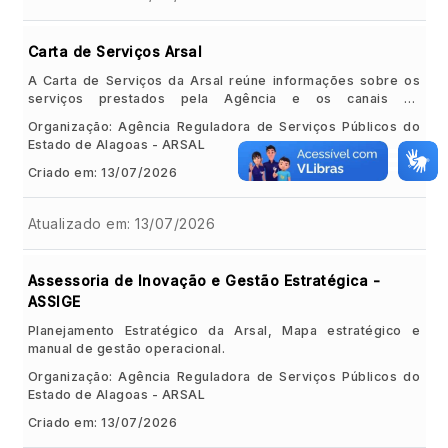
Carta de Serviços Arsal
A Carta de Serviços da Arsal reúne informações sobre os
serviços prestados pela Agência e os canais de
atendimento disponíveis para cidadãos, empresas, órgãos
Organização: Agência Reguladora de Serviços Públicos do
públicos e imprensa. O documento apresenta, de forma
Estado de Alagoas - ARSAL
clara e acessível, como a Arsal atua e orienta os usuários
sobre seus direitos e os serviços oferecidos, promovendo
Criado em: 13/07/2026
mais transparência e melhor atendimento.
Atualizado em: 13/07/2026
Assessoria de Inovação e Gestão Estratégica -
ASSIGE
Planejamento Estratégico da Arsal, Mapa estratégico e
manual de gestão operacional.
Organização: Agência Reguladora de Serviços Públicos do
Estado de Alagoas - ARSAL
Criado em: 13/07/2026