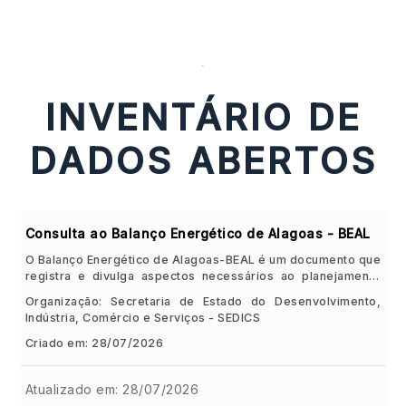
DADOS ABERTOS
-
INVENTÁRIO DE
CONTATO
DADOS ABERTOS
Consulta ao Balanço Energético de Alagoas - BEAL
O Balanço Energético de Alagoas-BEAL é um documento que
registra e divulga aspectos necessários ao planejamento
energético estadual, fornecendo uma visão retrospectiva e
Organização: Secretaria de Estado do Desenvolvimento,
integrada dos dados sobre a produção, transformação e
Indústria, Comércio e Serviços - SEDICS
consumo dos seus recursos energéticos renováveis e não-
renováveis.
Criado em: 28/07/2026
Atualizado em: 28/07/2026