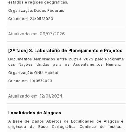
estados e regiões geográficas.
Organização: Dados Federais
Criado em: 24/05/2023
Atualizado em: 09/07/2026
[2ª fase] 3. Laboratório de Planejamento e Projetos
Documentos elaborados entre 2021 e 2022 pelo Programa
das Nações Unidas para os Assentamentos Humanos
(__ONU-Habitat__) no âmbito da segunda fase do projeto
Organização: ONU-Habitat
__Prosperidade Urbana Sustentável e Inclusiva no Estado de
Alagoas: Uma Iniciativa Integrada__, implementado em
Criado em: 10/05/2023
parceria com o __Governo do Estado de Alagoas__. Para
mais informações, [acesse o site do projeto]
Atualizado em: 12/01/2024
(http://visaoalagoas2030.al.gov.br/). ###__Descrição dos
dados__ Os documentos abaixo foram produzidos no âmbito
do __Laboratório de Planejamento e Projetos para o
Desenvolvimento Urbano Sustentável__: -
Localidades de Alagoas
__Recomendações para o Programa Minha Cidade Linda__:
A Base de Dados Abertos de Localidades de Alagoas é
descrição detalhada da metodologia, da Oficina de Imersão
originada da Base Cartográfica Contínua do Instituto
e das recomendações propostas, contendo objetivos,
Brasileiro de Geografia e Estatística (IBGE).