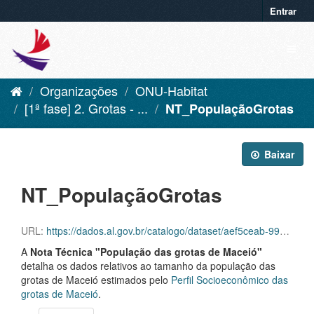
Entrar
Organizações
ONU-Habitat
[1ª fase] 2. Grotas - ...
NT_PopulaçãoGrotas
Baixar
NT_PopulaçãoGrotas
URL:
https://dados.al.gov.br/catalogo/dataset/aef5ceab-996e-42ad-8b07-35bf38e6bf9a/resource/6e738455-e9a8-4d47-a7aa-6227dbca21a2/download/notatecnicaonuhabitatpopulacaodegrotas1.pdf
A
Nota Técnica "População das grotas de Maceió"
detalha os dados relativos ao tamanho da população das
grotas de Maceió estimados pelo
Perfil Socioeconômico das
grotas de Maceió
.