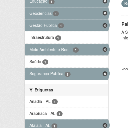
Educação
1
B
Geociências
1
Pa
Gestão Pública
1
A S
Infraestrutura
Inf
1
Meio Ambiente e Rec...
1
Saúde
1
Voc
Segurança Pública
1
Etiquetas
Anadia - AL
1
Arapiraca - AL
1
Atalaia - AL
1