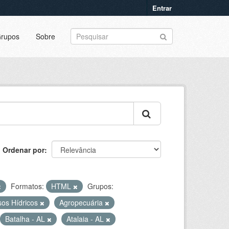
Entrar
rupos
Sobre
Ordenar por
Formatos:
HTML
Grupos:
sos Hídricos
Agropecuária
Batalha - AL
Atalaia - AL