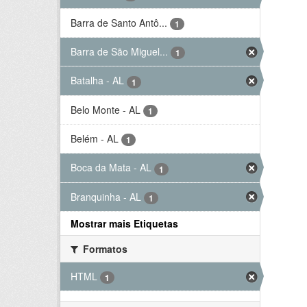
Barra de Santo Antô...
1
Barra de São Miguel...
1
Batalha - AL
1
Belo Monte - AL
1
Belém - AL
1
Boca da Mata - AL
1
Branquinha - AL
1
Mostrar mais Etiquetas
Formatos
HTML
1