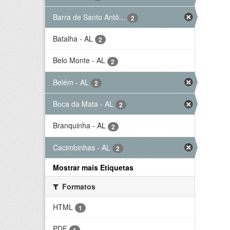
Barra de Santo Antô...
2
Batalha - AL
2
Belo Monte - AL
2
Belém - AL
2
Boca da Mata - AL
2
Branquinha - AL
2
Cacimbinhas - AL
2
Mostrar mais Etiquetas
Formatos
HTML
1
PDF
1