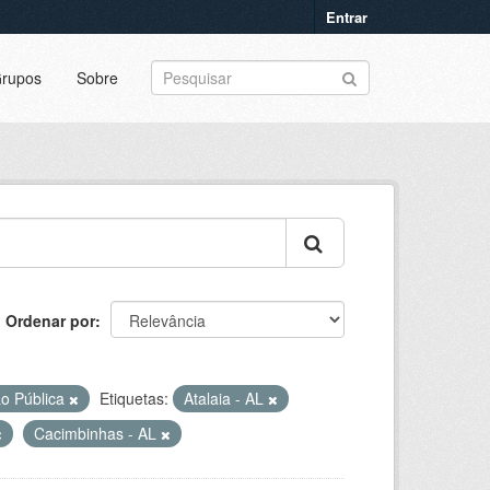
Entrar
rupos
Sobre
Ordenar por
o Pública
Etiquetas:
Atalaia - AL
Cacimbinhas - AL