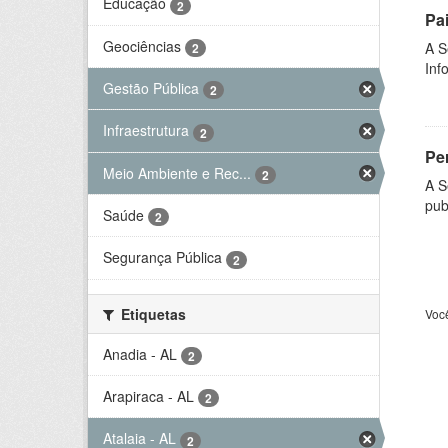
Educação
2
Pa
Geociências
A S
2
Inf
Gestão Pública
2
Infraestrutura
2
Per
Meio Ambiente e Rec...
2
A S
pub
Saúde
2
Segurança Pública
2
Etiquetas
Voc
Anadia - AL
2
Arapiraca - AL
2
Atalaia - AL
2