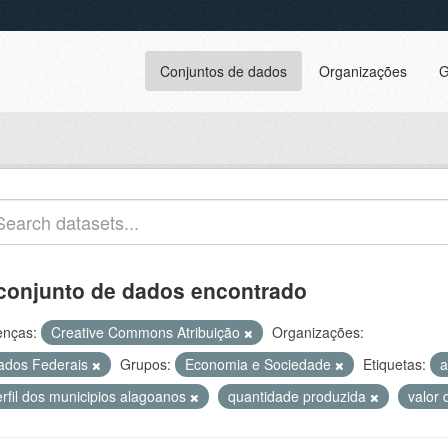
Conjuntos de dados
Organizações
G
conjunto de dados encontrado
enças:
Creative Commons Atribuição
Organizações:
ados Federais
Grupos:
Economia e Sociedade
Etiquetas:
a
erfil dos municipios alagoanos
quantidade produzida
valor