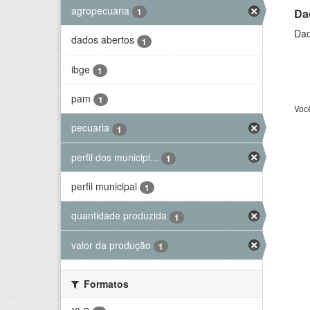
agropecuaria
Da
1
Dad
dados abertos
1
ibge
1
pam
1
Voc
pecuaria
1
perfil dos municipi...
1
perfil municipal
1
quantidade produzida
1
valor da produção
1
Formatos