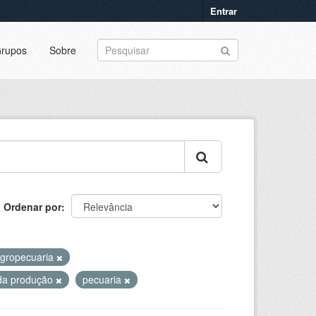
Entrar
rupos
Sobre
Ordenar por
gropecuaria
 da produção
pecuaria