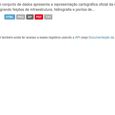
e conjunto de dados apresenta a representação cartográfica oficial da
egrando feições de infraestrutura, hidrografia e pontos de...
HTML
PNG
ZIP
PDF
TXT
ê também pode ter acesso a esses registros usando a
API
(veja
Documentação da 