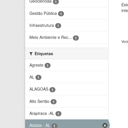
Geociências
1
Est
int
Gestão Pública
1
Infraestrutura
1
Meio Ambiente e Rec...
1
Voc
Etiquetas
Agreste
1
AL
1
ALAGOAS
1
Alto Sertão
1
Arapiraca -AL
1
Atalaia - AL
1