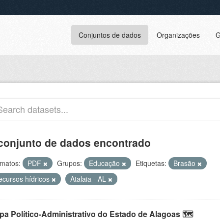
Conjuntos de dados
Organizações
G
conjunto de dados encontrado
matos:
PDF
Grupos:
Educação
Etiquetas:
Brasão
ecursos hídricos
Atalaia - AL
pa Político-Administrativo do Estado de Alagoas 🗺️