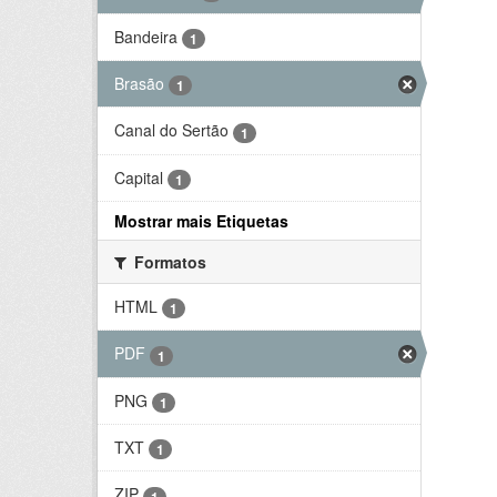
Bandeira
1
Brasão
1
Canal do Sertão
1
Capital
1
Mostrar mais Etiquetas
Formatos
HTML
1
PDF
1
PNG
1
TXT
1
ZIP
1