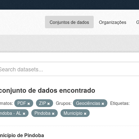
Conjuntos de dados
Organizações
G
conjunto de dados encontrado
matos:
PDF
ZIP
Grupos:
Geociências
Etiquetas:
indoba - AL
Pindoba
Município
nicípio de Pindoba