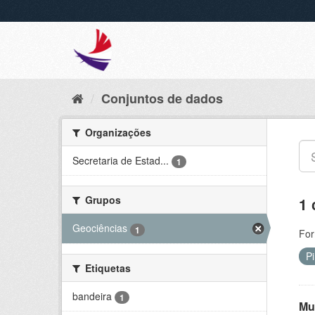
Conjuntos de dados
Organizações
Secretaria de Estad...
1
Grupos
1 
Geociências
1
For
P
Etiquetas
bandeira
1
Mu