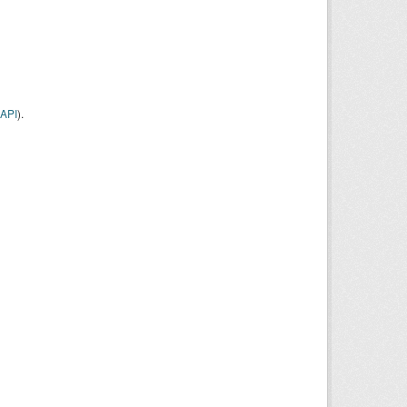
API
).