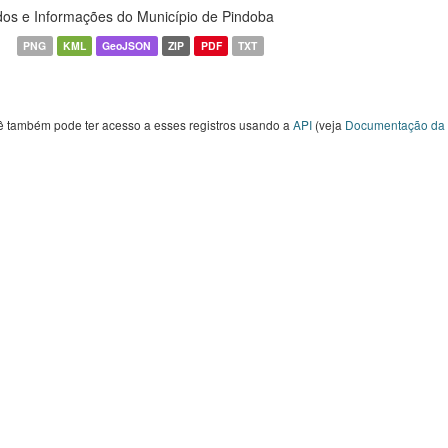
os e Informações do Município de Pindoba
PNG
KML
GeoJSON
ZIP
PDF
TXT
ê também pode ter acesso a esses registros usando a
API
(veja
Documentação da 