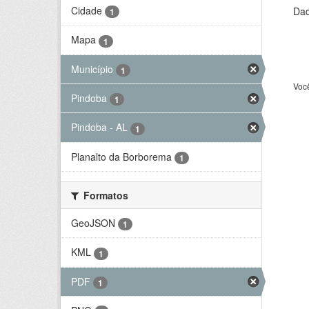
Cidade
Dad
1
Mapa
1
Município
1
Voc
Pindoba
1
Pindoba - AL
1
Planalto da Borborema
1
Formatos
GeoJSON
1
KML
1
PDF
1