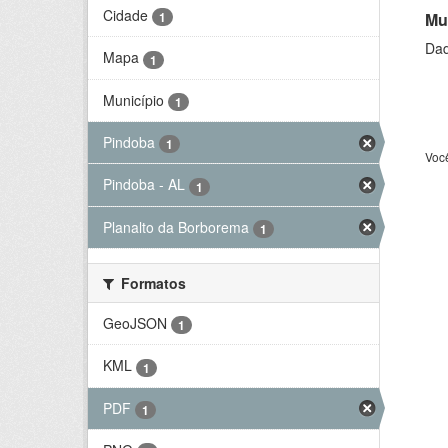
Cidade
Mu
1
Dad
Mapa
1
Município
1
Pindoba
1
Voc
Pindoba - AL
1
Planalto da Borborema
1
Formatos
GeoJSON
1
KML
1
PDF
1