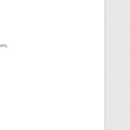
API
).