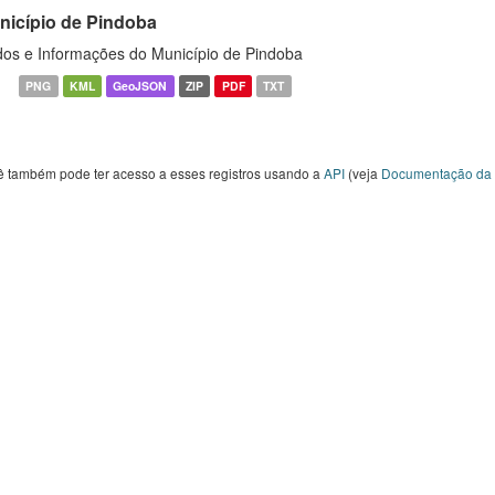
nicípio de Pindoba
os e Informações do Município de Pindoba
PNG
KML
GeoJSON
ZIP
PDF
TXT
ê também pode ter acesso a esses registros usando a
API
(veja
Documentação da 