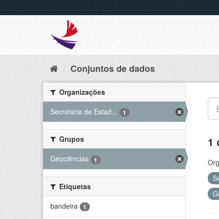
Conjuntos de dados
Organizações
Secretaria de Estad...
1
Grupos
1 
Geociências
1
Org
S
Etiquetas
G
bandeira
1