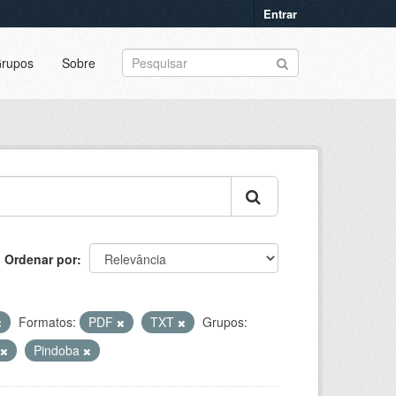
Entrar
rupos
Sobre
Ordenar por
Formatos:
PDF
TXT
Grupos:
Pindoba