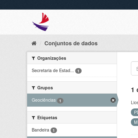
Conjuntos de dados
Organizações
Secretaria de Estad...
1
Grupos
1 
Geociências
1
Lic
P
Etiquetas
M
Bandeira
1