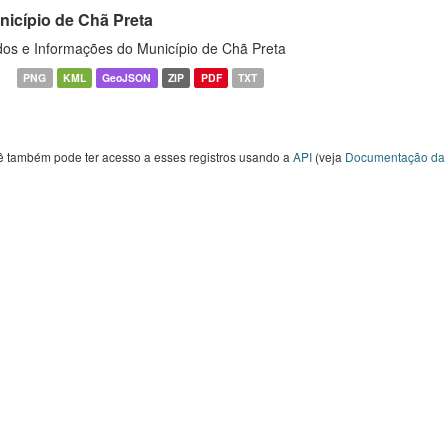
nicípio de Chã Preta
os e Informações do Município de Chã Preta
PNG
KML
GeoJSON
ZIP
PDF
TXT
ê também pode ter acesso a esses registros usando a
API
(veja
Documentação da 