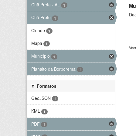
Chã Preta - AL
Mu
1
Dad
Chã Preto
1
Cidade
1
Mapa
1
Voc
Município
1
Planalto da Borborema
1
Formatos
GeoJSON
1
KML
1
PDF
1