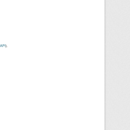
API
).