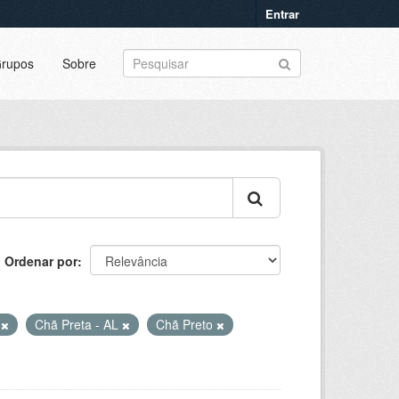
Entrar
rupos
Sobre
Ordenar por
a
Chã Preta - AL
Chã Preto