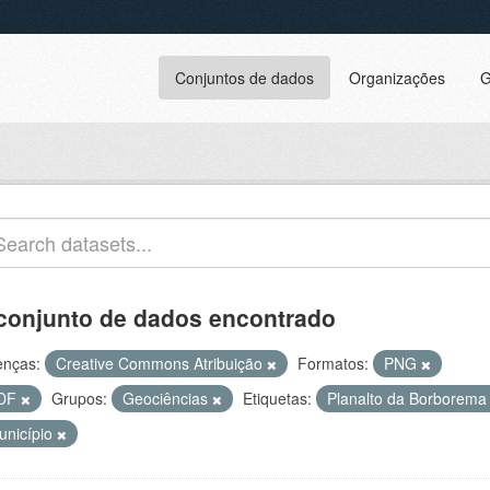
Conjuntos de dados
Organizações
G
conjunto de dados encontrado
enças:
Creative Commons Atribuição
Formatos:
PNG
DF
Grupos:
Geociências
Etiquetas:
Planalto da Borborem
unicípio