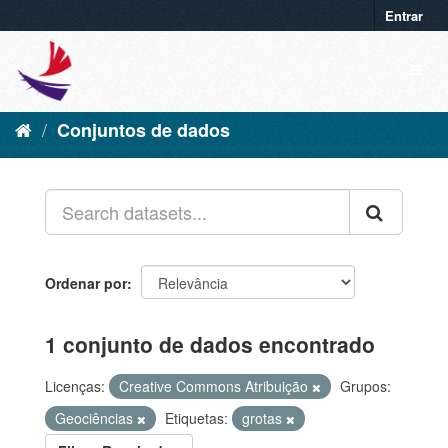
Entrar
Conjuntos de dados
Ordenar por
1 conjunto de dados encontrado
Licenças:
Creative Commons Atribuição
Grupos:
Geociências
Etiquetas:
grotas