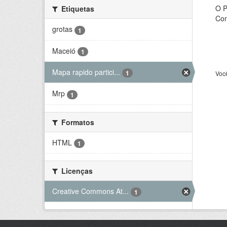
O P
Etiquetas
Con
grotas
1
Maceió
1
Mapa rapido partici...
1
Voc
Mrp
1
Formatos
HTML
1
Licenças
Creative Commons At...
1