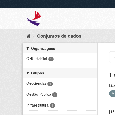
Conjuntos de dados
Organizações
ONU-Habitat
1
Grupos
1 
Geociências
1
Lic
M
Gestão Pública
1
Infraestrutura
1
[1ª