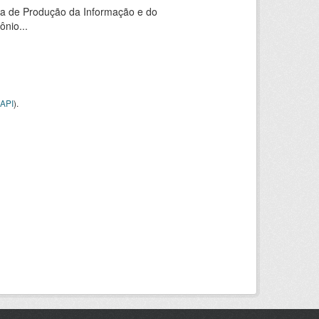
ia de Produção da Informação e do
nio...
API
).