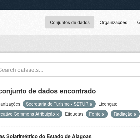
Conjuntos de dados
Organizações
G
conjunto de dados encontrado
anizações:
Secretaria de Turismo - SETUR
Licenças:
reative Commons Atribuição
Etiquetas:
Fonte
Radiação
las Solarimétrico do Estado de Alagoas