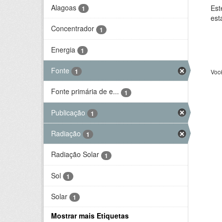
Alagoas
Est
1
est
Concentrador
1
Energia
1
Fonte
1
Voc
Fonte primária de e...
1
Publicação
1
Radiação
1
Radiação Solar
1
Sol
1
Solar
1
Mostrar mais Etiquetas