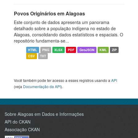
Povos Originários em Alagoas
Este conjunto de dados apresenta um panorama
detalhado sobre a população indígena no estado de
Alagoas, consolidando dados estatísticos e espaciais. O
repositório fundamenta-se...
HTML
PNG
XLSX
PDF
GeoJSON
KML
ZIP
CSV
TXT
Você também pode ter acesso a esses registros usando a
API
(veja
Documentação da API
).
Sobre Alagoas em Dados e Informações
API do CKAN
Associação CKAN