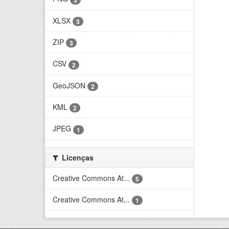
XLSX
3
ZIP
3
CSV
2
GeoJSON
2
KML
2
JPEG
1
Licenças
Creative Commons At...
5
Creative Commons At...
1