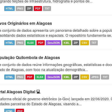
egrando feições de infraestrutura, hidrografia e pontos de...
HTML
PNG
ZIP
PDF
TXT
vos Originários em Alagoas
e conjunto de dados apresenta um panorama detalhado sobre a popul
solidando dados estatísticos e espaciais. O repositório fundamenta-se.
HTML
PNG
XLSX
PDF
GeoJSON
KML
ZIP
CSV
TXT
pulação Quilombola de Alagoas
e conjunto de dados reúne informações geográficas, estatísticas e d
ado de Alagoas, com foco na atualização demográfica...
HTML
PNG
PDF
XLSX
GeoJSON
KML
ZIP
CSV
JPEG
TXT
tal Alagoas Digital 💻
taforma oficial de governo eletrônico (e-Gov) lançada em 22/06/2020. C
idades parceiras do Estado de Alagoas, visando a...
HTML
PDF