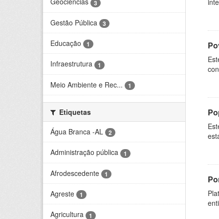
Geociências
int
3
Gestão Pública
3
Educação
Po
1
Est
Infraestrutura
1
con
Meio Ambiente e Rec...
1
Po
Etiquetas
Est
Água Branca -AL
2
est
Administração pública
1
Afrodescedente
1
Por
Pla
Agreste
1
ent
Agricultura
1