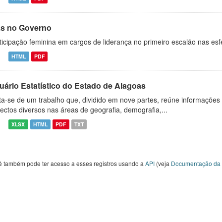
as no Governo
ticipação feminina em cargos de liderança no primeiro escalão nas esf
HTML
PDF
uário Estatístico do Estado de Alagoas
ta-se de um trabalho que, dividido em nove partes, reúne informações
ectos diversos nas áreas de geografia, demografia,...
XLSX
HTML
PDF
TXT
ê também pode ter acesso a esses registros usando a
API
(veja
Documentação da 