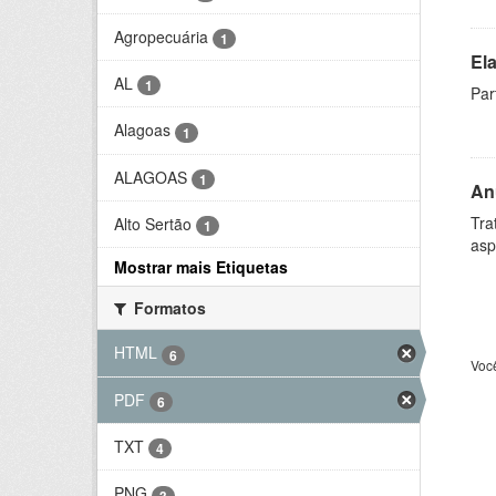
Agropecuária
1
El
AL
1
Par
Alagoas
1
ALAGOAS
1
An
Tra
Alto Sertão
1
asp
Mostrar mais Etiquetas
Formatos
HTML
6
Voc
PDF
6
TXT
4
PNG
3