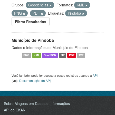
Grupos:
Geociências
Formatos:
KML
PNG
PDF
Etiquetas:
Pindoba
Filtrar Resultados
Município de Pindoba
Dados e Informações do Município de Pindoba
PNG
KML
GeoJSON
ZIP
PDF
TXT
Você também pode ter acesso a esses registros usando a
API
(veja
Documentação da API
).
Sobre Alagoas em Dados e Informações
API do CKAN