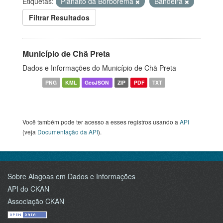
Etiquetas:
Planalto da Borborema
Bandeira
Filtrar Resultados
Município de Chã Preta
Dados e Informações do Município de Chã Preta
PNG
KML
GeoJSON
ZIP
PDF
TXT
Você também pode ter acesso a esses registros usando a
API
(veja
Documentação da API
).
Sobre Alagoas em Dados e Informações
API do CKAN
Associação CKAN