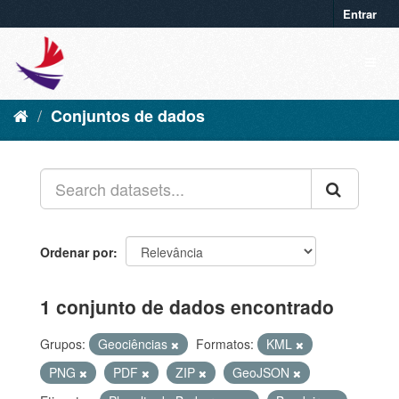
Entrar
Conjuntos de dados
Ordenar por
1 conjunto de dados encontrado
Grupos:
Geociências
Formatos:
KML
PNG
PDF
ZIP
GeoJSON