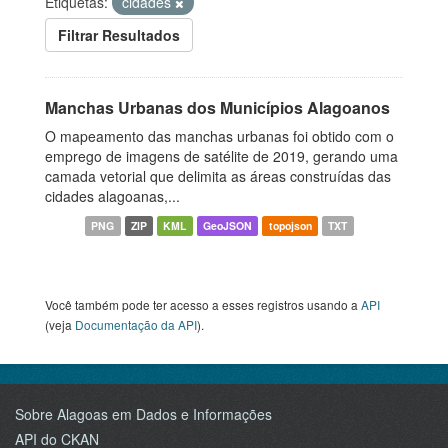
Etiquetas:
cidades
Filtrar Resultados
Manchas Urbanas dos Municípios Alagoanos
O mapeamento das manchas urbanas foi obtido com o
emprego de imagens de satélite de 2019, gerando uma
camada vetorial que delimita as áreas construídas das
cidades alagoanas,...
PNG
ZIP
KML
GeoJSON
topojson
TXT
Você também pode ter acesso a esses registros usando a
API
(veja
Documentação da API
).
Sobre Alagoas em Dados e Informações
API do CKAN