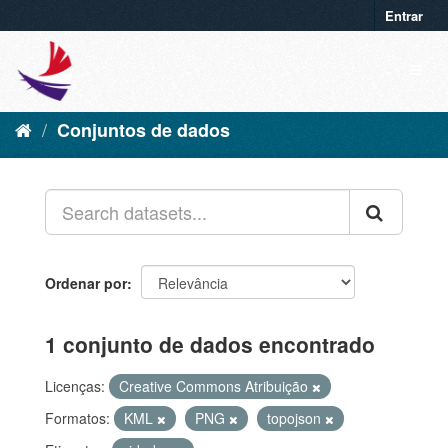
Entrar
Conjuntos de dados
Ordenar por
1 conjunto de dados encontrado
Licenças:
Creative Commons Atribuição
Formatos:
KML
PNG
topojson