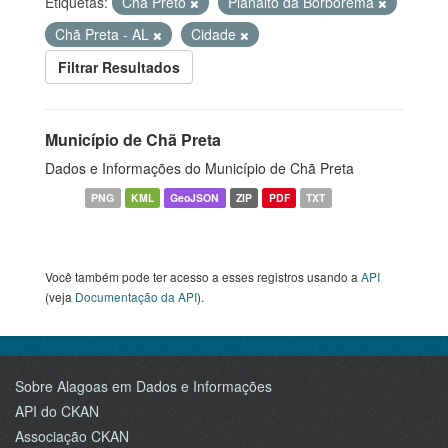
Etiquetas:
Chã Preto
Planalto da Borborema
Chã Preta - AL
Cidade
Filtrar Resultados
Município de Chã Preta
Dados e Informações do Município de Chã Preta
PNG
KML
GeoJSON
ZIP
PDF
TXT
Você também pode ter acesso a esses registros usando a
API
(veja
Documentação da API
).
Sobre Alagoas em Dados e Informações
API do CKAN
Associação CKAN