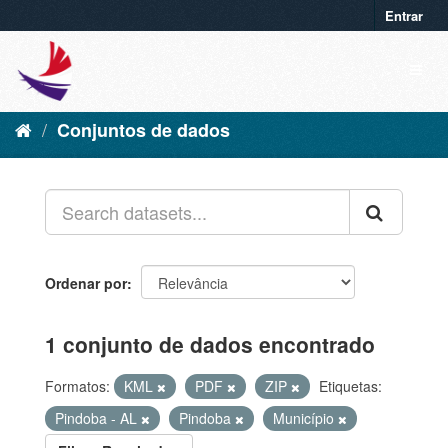
Entrar
Conjuntos de dados
Ordenar por
1 conjunto de dados encontrado
Formatos:
KML
PDF
ZIP
Etiquetas:
Pindoba - AL
Pindoba
Município