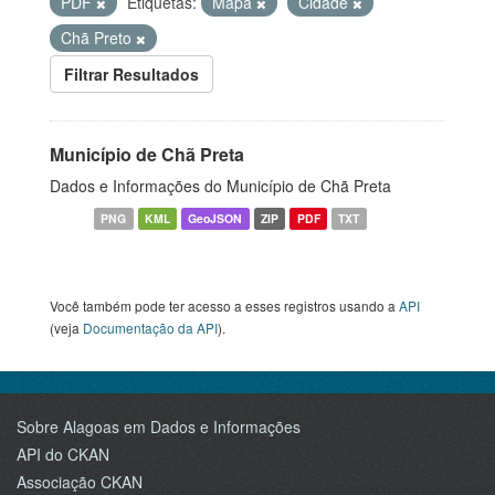
PDF
Etiquetas:
Mapa
Cidade
Chã Preto
Filtrar Resultados
Município de Chã Preta
Dados e Informações do Município de Chã Preta
PNG
KML
GeoJSON
ZIP
PDF
TXT
Você também pode ter acesso a esses registros usando a
API
(veja
Documentação da API
).
Sobre Alagoas em Dados e Informações
API do CKAN
Associação CKAN