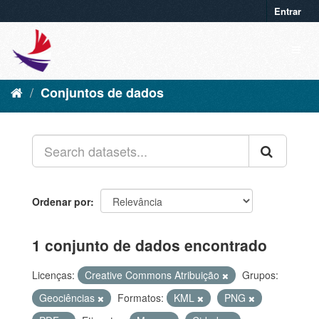
Entrar
Conjuntos de dados
Ordenar por
1 conjunto de dados encontrado
Licenças:
Creative Commons Atribuição
Grupos:
Geociências
Formatos:
KML
PNG