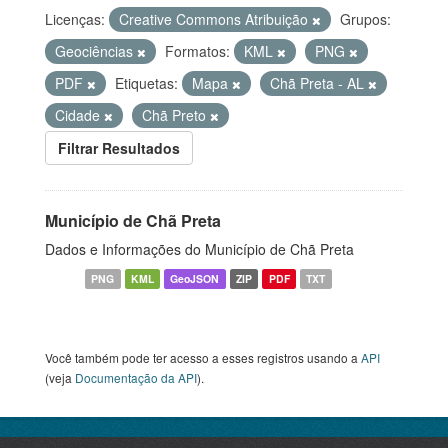
Licenças:
Creative Commons Atribuição
Grupos:
Geociências
Formatos:
KML
PNG
PDF
Etiquetas:
Mapa
Chã Preta - AL
Cidade
Chã Preto
Filtrar Resultados
Município de Chã Preta
Dados e Informações do Município de Chã Preta
PNG
KML
GeoJSON
ZIP
PDF
TXT
Você também pode ter acesso a esses registros usando a
API
(veja
Documentação da API
).