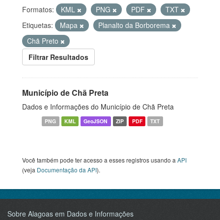
Formatos:
KML
PNG
PDF
TXT
Etiquetas:
Mapa
Planalto da Borborema
Chã Preto
Filtrar Resultados
Município de Chã Preta
Dados e Informações do Município de Chã Preta
PNG
KML
GeoJSON
ZIP
PDF
TXT
Você também pode ter acesso a esses registros usando a
API
(veja
Documentação da API
).
Sobre Alagoas em Dados e Informações