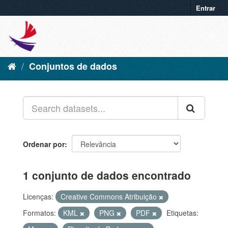
Entrar
Conjuntos de dados
Ordenar por
1 conjunto de dados encontrado
Licenças:
Creative Commons Atribuição
Formatos:
KML
PNG
PDF
Etiquetas: