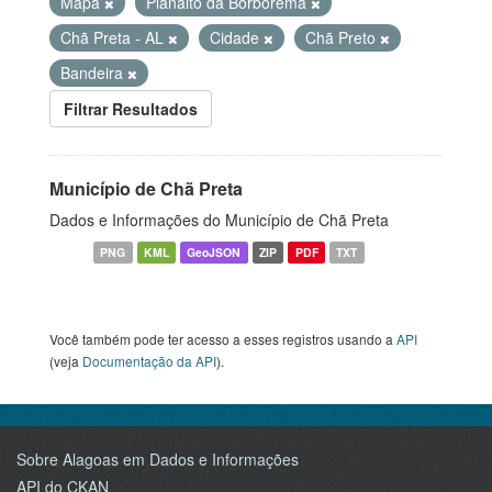
Mapa
Planalto da Borborema
Chã Preta - AL
Cidade
Chã Preto
Bandeira
Filtrar Resultados
Município de Chã Preta
Dados e Informações do Município de Chã Preta
PNG
KML
GeoJSON
ZIP
PDF
TXT
Você também pode ter acesso a esses registros usando a
API
(veja
Documentação da API
).
Sobre Alagoas em Dados e Informações
API do CKAN