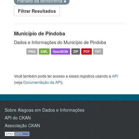
Planalto da Borborema
Filtrar Resultados
Município de Pindoba
Dados e Informações do Município de Pindoba
PNG
KML
GeoJSON
ZIP
PDF
TXT
Você também pode ter acesso a esses registros usando a
API
(veja
Documentação da API
).
Sobre Alagoas em Dados e Informações
API do CKAN
Associação CKAN