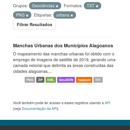
Grupos:
Geociências
Formatos:
TXT
PNG
Etiquetas:
urbana
Filtrar Resultados
Manchas Urbanas dos Municípios Alagoanos
O mapeamento das manchas urbanas foi obtido com o
emprego de imagens de satélite de 2019, gerando uma
camada vetorial que delimita as áreas construídas das
cidades alagoanas,...
PNG
ZIP
KML
GeoJSON
topojson
TXT
Você também pode ter acesso a esses registros usando a
API
(veja
Documentação da API
).