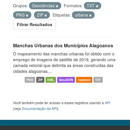
Grupos:
Geociências
Formatos:
TXT
PNG
ZIP
Etiquetas:
urbana
Filtrar Resultados
Manchas Urbanas dos Municípios Alagoanos
O mapeamento das manchas urbanas foi obtido com o
emprego de imagens de satélite de 2019, gerando uma
camada vetorial que delimita as áreas construídas das
cidades alagoanas,...
PNG
ZIP
KML
GeoJSON
topojson
TXT
Você também pode ter acesso a esses registros usando a
API
(veja
Documentação da API
).