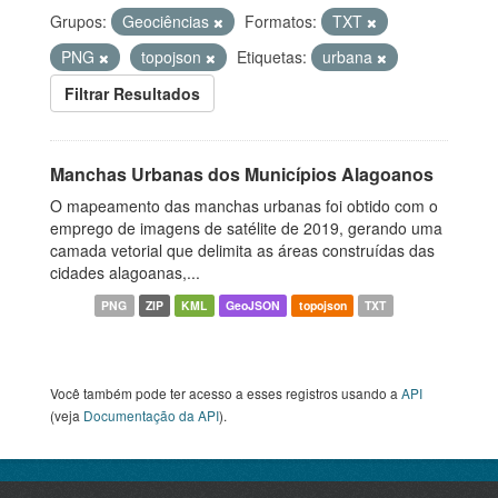
Grupos:
Geociências
Formatos:
TXT
PNG
topojson
Etiquetas:
urbana
Filtrar Resultados
Manchas Urbanas dos Municípios Alagoanos
O mapeamento das manchas urbanas foi obtido com o
emprego de imagens de satélite de 2019, gerando uma
camada vetorial que delimita as áreas construídas das
cidades alagoanas,...
PNG
ZIP
KML
GeoJSON
topojson
TXT
Você também pode ter acesso a esses registros usando a
API
(veja
Documentação da API
).