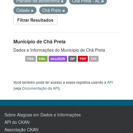
Planalto da Borborema
Chã Preta - AL
Cidade
Chã Preto
Filtrar Resultados
Município de Chã Preta
Dados e Informações do Município de Chã Preta
PNG
KML
GeoJSON
ZIP
PDF
TXT
Você também pode ter acesso a esses registros usando a
API
(veja
Documentação da API
).
Sobre Alagoas em Dados e Informações
API do CKAN
Associação CKAN