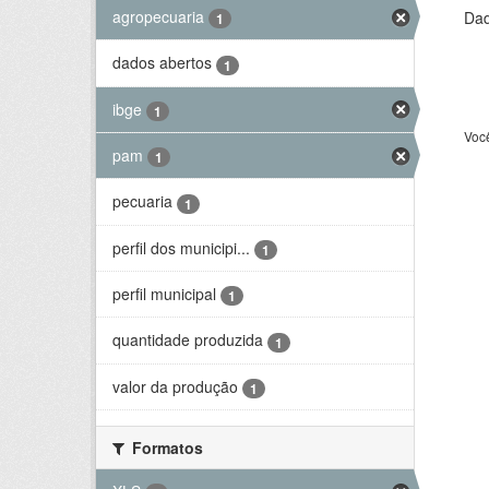
agropecuaria
Dad
1
dados abertos
1
ibge
1
Voc
pam
1
pecuaria
1
perfil dos municipi...
1
perfil municipal
1
quantidade produzida
1
valor da produção
1
Formatos