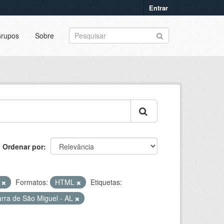
Entrar
rupos
Sobre
Ordenar por
o
Formatos:
HTML
Etiquetas:
rra de São Miguel - AL