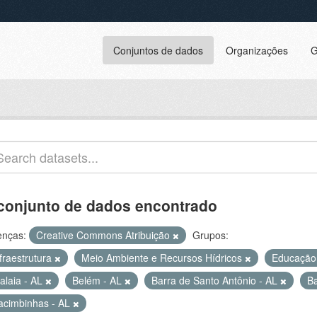
Conjuntos de dados
Organizações
G
conjunto de dados encontrado
enças:
Creative Commons Atribuição
Grupos:
fraestrutura
Meio Ambiente e Recursos Hídricos
Educaçã
alaia - AL
Belém - AL
Barra de Santo Antônio - AL
Ba
acimbinhas - AL