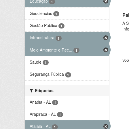
Educação
1
Geociências
1
Pa
A S
Gestão Pública
1
Inf
Infraestrutura
1
Meio Ambiente e Rec...
1
Voc
Saúde
1
Segurança Pública
1
Etiquetas
Anadia - AL
1
Arapiraca - AL
1
Atalaia - AL
1