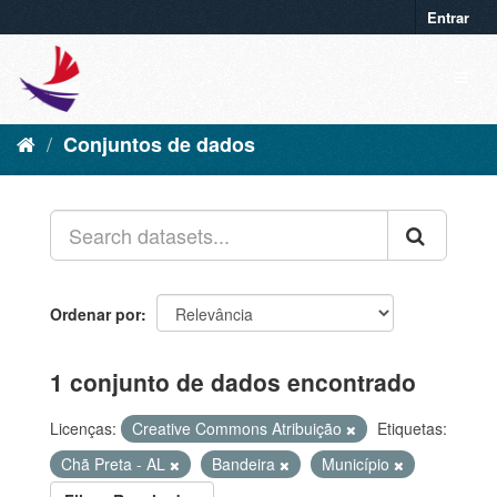
Entrar
Conjuntos de dados
Ordenar por
1 conjunto de dados encontrado
Licenças:
Creative Commons Atribuição
Etiquetas:
Chã Preta - AL
Bandeira
Município