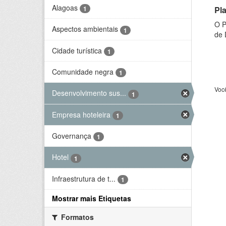
Alagoas
Pl
1
O P
Aspectos ambientais
1
de 
Cidade turística
1
Comunidade negra
1
Voc
Desenvolvimento sus...
1
Empresa hoteleira
1
Governança
1
Hotel
1
Infraestrutura de t...
1
Mostrar mais Etiquetas
Formatos