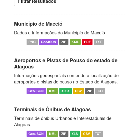
Filtrar Resultados
Município de Maceió
Dados e Informações do Município de Maceió
PNG
GeoJSON
ZIP
KML
PDF
TXT
Aeroportos e Pistas de Pouso do estado de
Alagoas
Informações geoespaciais contendo a localização de
aeroportos e pistas de pouso no Estado de Alagoas.
GeoJSON
KML
XLSX
CSV
ZIP
TXT
Terminais de Ônibus de Alagoas
Terminais de ônibus Urbanos e Interestaduais de
Alagoas.
GeoJSON
KML
ZIP
XLS
CSV
TXT