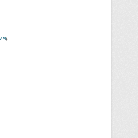
API
).