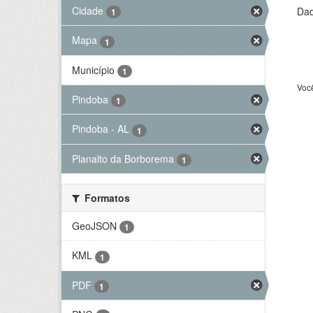
Cidade
Dad
1
Mapa
1
Município
1
Voc
Pindoba
1
Pindoba - AL
1
Planalto da Borborema
1
Formatos
GeoJSON
1
KML
1
PDF
1