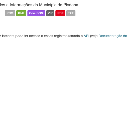
os e Informações do Município de Pindoba
PNG
KML
GeoJSON
ZIP
PDF
TXT
ê também pode ter acesso a esses registros usando a
API
(veja
Documentação da 