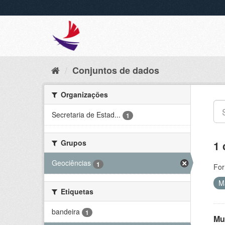
Conjuntos de dados
Organizações
Secretaria de Estad...
1
Grupos
1 
Geociências
1
For
M
Etiquetas
bandeira
1
Mu