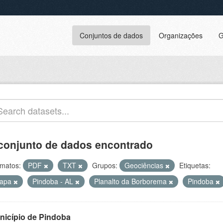
Conjuntos de dados
Organizações
G
conjunto de dados encontrado
matos:
PDF
TXT
Grupos:
Geociências
Etiquetas:
apa
Pindoba - AL
Planalto da Borborema
Pindoba
nicípio de Pindoba