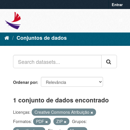
Entrar
Conjuntos de dados
Ordenar por
1 conjunto de dados encontrado
Licenças:
Creative Commons Atribuição
Formatos:
PDF
ZIP
Grupos: