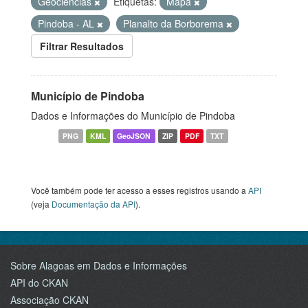
Geociências
Etiquetas:
Mapa
Pindoba - AL
Planalto da Borborema
Filtrar Resultados
Município de Pindoba
Dados e Informações do Município de Pindoba
PNG
KML
GeoJSON
ZIP
PDF
TXT
Você também pode ter acesso a esses registros usando a
API
(veja
Documentação da API
).
Sobre Alagoas em Dados e Informações
API do CKAN
Associação CKAN