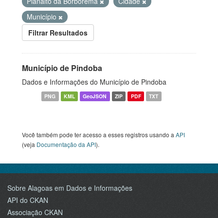
Planalto da Borborema
Cidade
Município
Filtrar Resultados
Município de Pindoba
Dados e Informações do Município de Pindoba
PNG
KML
GeoJSON
ZIP
PDF
TXT
Você também pode ter acesso a esses registros usando a
API
(veja
Documentação da API
).
Sobre Alagoas em Dados e Informações
API do CKAN
Associação CKAN