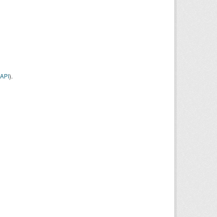
API
).