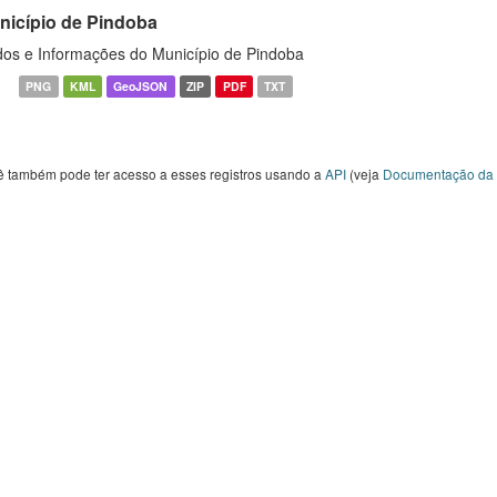
nicípio de Pindoba
os e Informações do Município de Pindoba
PNG
KML
GeoJSON
ZIP
PDF
TXT
ê também pode ter acesso a esses registros usando a
API
(veja
Documentação da 