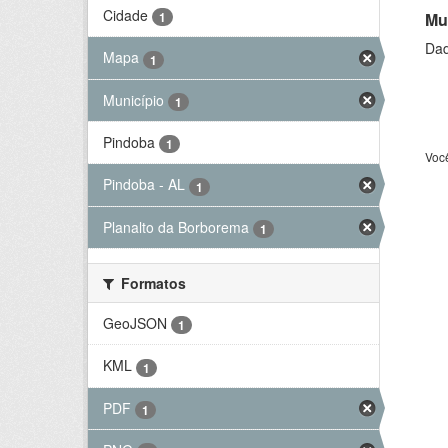
Cidade
Mu
1
Dad
Mapa
1
Município
1
Pindoba
1
Voc
Pindoba - AL
1
Planalto da Borborema
1
Formatos
GeoJSON
1
KML
1
PDF
1