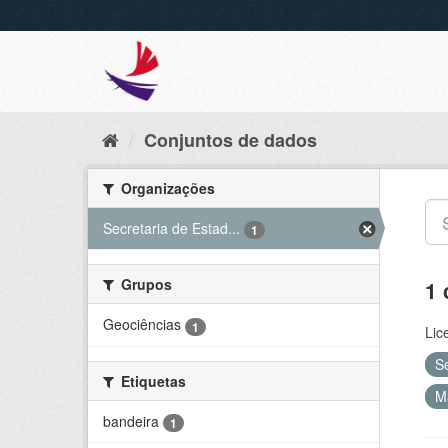
Conjuntos de dados
Organizações
Secretaria de Estad...
1
Grupos
1 
Geociências
1
Lic
S
Etiquetas
M
bandeira
1