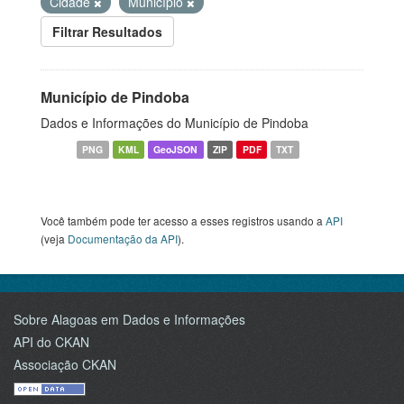
Cidade
Município
Filtrar Resultados
Município de Pindoba
Dados e Informações do Município de Pindoba
PNG
KML
GeoJSON
ZIP
PDF
TXT
Você também pode ter acesso a esses registros usando a
API
(veja
Documentação da API
).
Sobre Alagoas em Dados e Informações
API do CKAN
Associação CKAN