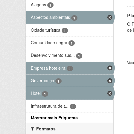
Alagoas
1
Pl
Aspectos ambientais
1
O P
Cidade turística
de 
1
Comunidade negra
1
Desenvolvimento sus...
1
Voc
Empresa hoteleira
1
Governança
1
Hotel
1
Infraestrutura de t...
1
Mostrar mais Etiquetas
Formatos