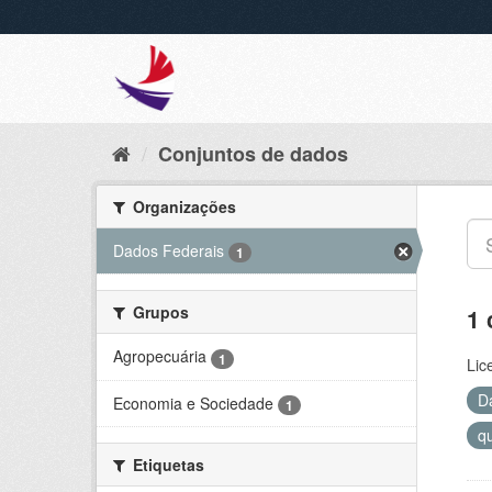
Conjuntos de dados
Organizações
Dados Federais
1
Grupos
1 
Agropecuária
1
Lic
D
Economia e Sociedade
1
q
Etiquetas