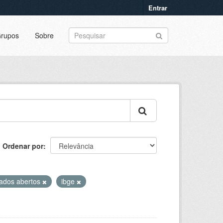
Entrar
rupos
Sobre
Ordenar por
ados abertos
ibge