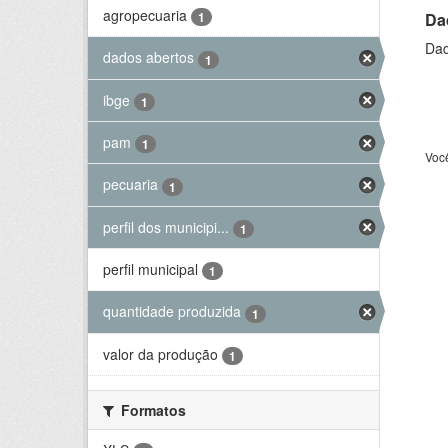
agropecuaria
Da
1
Dad
dados abertos
1
ibge
1
pam
1
Voc
pecuaria
1
perfil dos municipi...
1
perfil municipal
1
quantidade produzida
1
valor da produção
1
Formatos