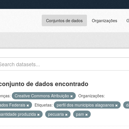
Conjuntos de dados
Organizações
G
conjunto de dados encontrado
enças:
Creative Commons Atribuição
Organizações:
ados Federais
Etiquetas:
perfil dos municipios alagoanos
d
uantidade produzida
pecuaria
pam