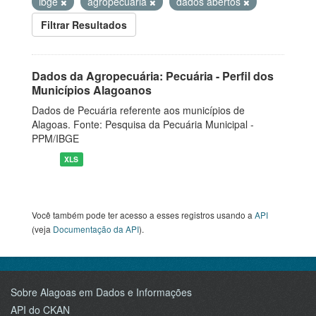
ibge
agropecuaria
dados abertos
Filtrar Resultados
Dados da Agropecuária: Pecuária - Perfil dos
Municípios Alagoanos
Dados de Pecuária referente aos municípios de
Alagoas. Fonte: Pesquisa da Pecuária Municipal -
PPM/IBGE
XLS
Você também pode ter acesso a esses registros usando a
API
(veja
Documentação da API
).
Sobre Alagoas em Dados e Informações
API do CKAN