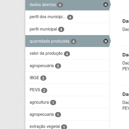
dados abertos
4
perfil dos municipi...
4
Da
perfil municipal
Dad
4
quantidade produzida
4
valor da produção
4
Da
Dad
agropecuária
2
PE
IBGE
2
PEVS
2
Da
agricultura
Dad
1
PE
agropecuaria
1
extração vegetal
1