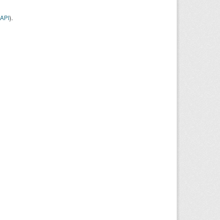
API
).