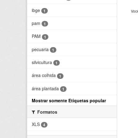
ibge
1
Voc
pam
1
PAM
1
pecuaria
1
silvicultura
1
área colhida
1
área plantada
1
Mostrar somente Etiquetas popular
Formatos
XLS
4