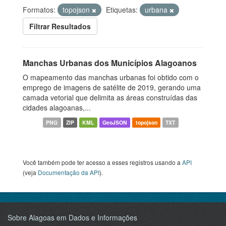
Formatos:
topojson
Etiquetas:
urbana
Filtrar Resultados
Manchas Urbanas dos Municípios Alagoanos
O mapeamento das manchas urbanas foi obtido com o
emprego de imagens de satélite de 2019, gerando uma
camada vetorial que delimita as áreas construídas das
cidades alagoanas,...
PNG
ZIP
KML
GeoJSON
topojson
TXT
Você também pode ter acesso a esses registros usando a
API
(veja
Documentação da API
).
Sobre Alagoas em Dados e Informações