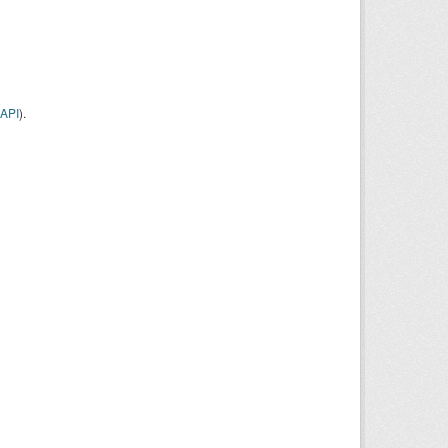
API
).