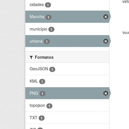
vet
cidades
1
Mancha
1
município
1
Voc
urbana
1
Formatos
GeoJSON
1
KML
1
PNG
1
topojson
1
TXT
1