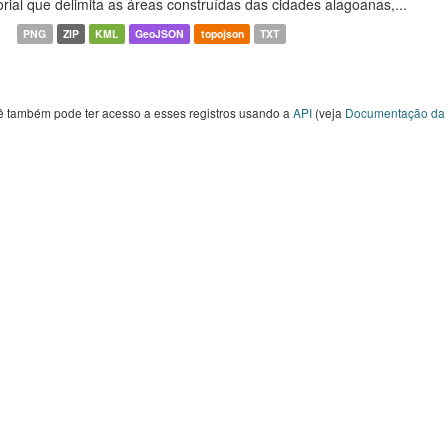
orial que delimita as áreas construídas das cidades alagoanas,...
PNG
ZIP
KML
GeoJSON
topojson
TXT
ê também pode ter acesso a esses registros usando a
API
(veja
Documentação da 