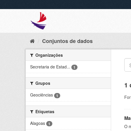
Conjuntos de dados
Organizações
Secretaria de Estad...
1
Grupos
1 
Geociências
1
For
Etiquetas
Ma
Alagoas
1
O m