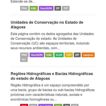
Estende-se de...
PNG
KML
GeoJSON
ZIP
TXT
Unidades de Conservação no Estado de
Alagoas
Esta página contém os dados agregados das Unidades
de Conservação do estado: As Unidades de
Conservação (UC) são espaços territoriais, incluindo
seus recursos ambientais, com...
PNG
GeoJSON
KML
XLSX
CSV
ZIP
topojson
TXT
Regiões Hidrográficas e Bacias Hidrográficas
do estado de Alagoas
Região Hidrográfica é um espaço compreendido por
uma bacia, grupo de bacias ou sub-bacias hidrográficas
próximas com características naturais, sociais e
econômicas homogêneas ou...