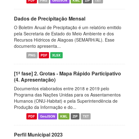
PDF
PNG
GeoJSON
KML
ZIP
TXT
Dados de Precipitação Mensal
O Boletim Anual de Precipitação é um relatório emitido
pela Secretaria de Estado do Meio Ambiente e dos
Recursos Hídricos de Alagoas (SEMARH/AL). Esse
documento apresenta...
PNG
PDF
XLSX
[1ª fase] 2. Grotas - Mapa Rápido Participativo
(4. Apresentação)
Documentos elaborados entre 2018 e 2019 pelo
Programa das Nações Unidas para os Assentamentos
Humanos (ONU-Habitat) e pela Superintendência de
Produção da Informação e do...
PDF
GeoJSON
KML
ZIP
TXT
Perfil Municipal 2023