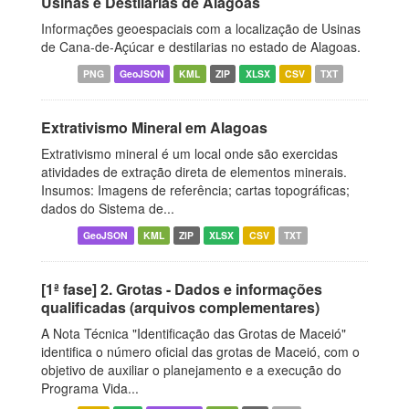
Usinas e Destilarias de Alagoas
Informações geoespaciais com a localização de Usinas
de Cana-de-Açúcar e destilarias no estado de Alagoas.
PNG
GeoJSON
KML
ZIP
XLSX
CSV
TXT
Extrativismo Mineral em Alagoas
Extrativismo mineral é um local onde são exercidas
atividades de extração direta de elementos minerais.
Insumos: Imagens de referência; cartas topográficas;
dados do Sistema de...
GeoJSON
KML
ZIP
XLSX
CSV
TXT
[1ª fase] 2. Grotas - Dados e informações
qualificadas (arquivos complementares)
A Nota Técnica "Identificação das Grotas de Maceió"
identifica o número oficial das grotas de Maceió, com o
objetivo de auxiliar o planejamento e a execução do
Programa Vida...