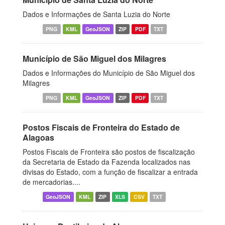
Dados e Informações de Santa Luzia do Norte
PNG
KML
GeoJSON
ZIP
PDF
TXT
Município de São Miguel dos Milagres
Dados e Informações do Município de São Miguel dos
Milagres
PNG
KML
GeoJSON
ZIP
PDF
TXT
Postos Fiscais de Fronteira do Estado de
Alagoas
Postos Fiscais de Fronteira são postos de fiscalização
da Secretaria de Estado da Fazenda localizados nas
divisas do Estado, com a função de fiscalizar a entrada
de mercadorias....
GeoJSON
KML
ZIP
XLS
CSV
TXT