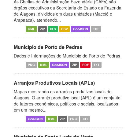
As Chefias de Administração Fazendária (CAFs) são
órgãos executivos da Secretaria de Estado da Fazenda
de Alagoas, divididos em duas unidades (Maceió e
Arapiraca), atendendo...
KML
ZIP
XLS
CSV
GeoJSON
TXT
Município de Porto de Pedras
Dados e Informações do Município de Porto de Pedras
PNG
KML
GeoJSON
ZIP
PDF
TXT
Arranjos Produtivos Locais (APLs)
Mapas mostrando os arranjos produtivos locais de
Alagoas. O arranjo produtivo local (APL) é um conjunto
de fatores econômicos, políticos e sociais, localizados
em um mesmo...
GeoJSON
KML
ZIP
PNG
TXT
Município de Santa Luzia do Norte